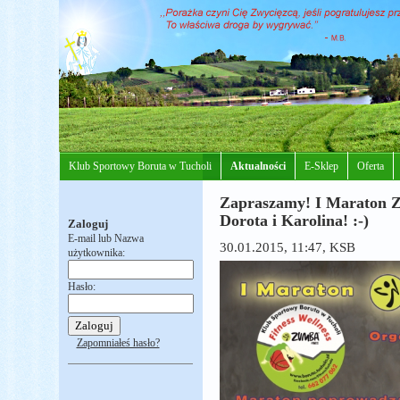
Klub Sportowy Boruta w Tucholi
Aktualności
E-Sklep
Oferta
Zapraszamy! I Maraton Z
Dorota i Karolina! :-)
Zaloguj
E-mail lub Nazwa
30.01.2015, 11:47
, KSB
użytkownika:
Hasło:
Zapomniałeś hasło?