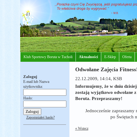
Klub Sportowy Boruta w Tucholi
Aktualności
E-Sklep
Oferta
Odwołane Zajęcia Fitness
Zaloguj
22.12.2009, 14:14
, KSB
E-mail lub Nazwa
Informujemy, że w dniu dzisiej
użytkownika:
zostają wyjątkowo odwołane z
Hasło:
Boruta. Przepraszamy!
Jednocześnie zapraszamy n
po Świętach n
Zapomniałeś hasło?
« Wstecz