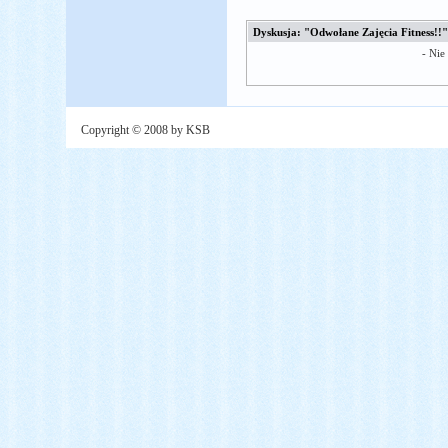
Dyskusja: "Odwołane Zajęcia Fitness!!"
- Nie
Copyright © 2008 by KSB