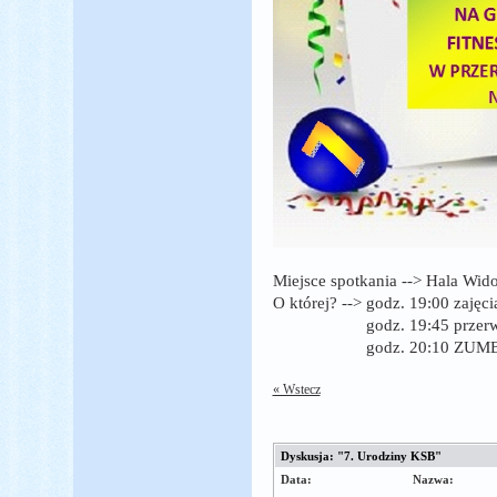
Miejsce spotkania --> Hala Wi
O której? --> godz. 19:00 zajęc
godz. 19:45 przerwa na u
godz. 20:10 ZUM
« Wstecz
Dyskusja: "7. Urodziny KSB"
Data:
Nazwa: