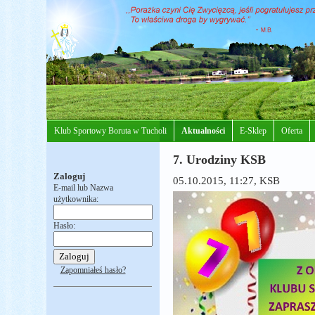
Klub Sportowy Boruta w Tucholi
Aktualności
E-Sklep
Oferta
7. Urodziny KSB
Zaloguj
05.10.2015, 11:27
, KSB
E-mail lub Nazwa
użytkownika:
Hasło:
Zapomniałeś hasło?