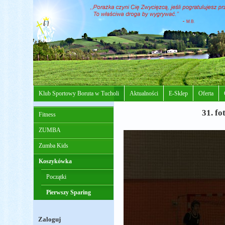
Klub Sportowy Boruta w Tucholi
Aktualności
E-Sklep
Oferta
31. fo
Fitness
ZUMBA
Zumba Kids
Koszykówka
Początki
Pierwszy Sparing
Zaloguj