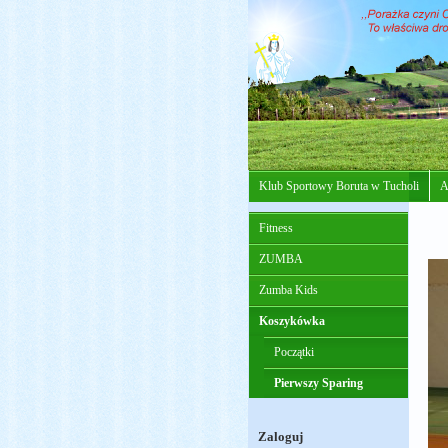
Klub Sportowy Boruta w Tucholi
A
Fitness
ZUMBA
Zumba Kids
Koszykówka
Początki
Pierwszy Sparing
Zaloguj