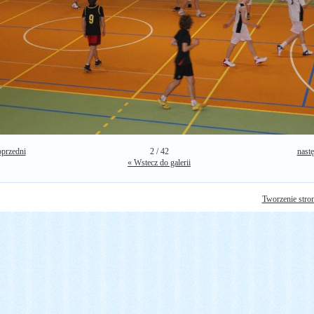
oprzedni
2 / 42
nast
« Wstecz do galerii
Tworzenie str