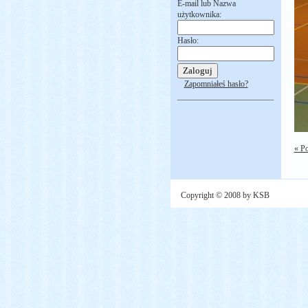
E-mail lub Nazwa
użytkownika:
Hasło:
Zapomniałeś hasło?
« P
Copyright © 2008 by KSB