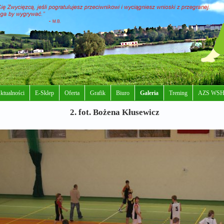
ktualności
E-Sklep
Oferta
Grafik
Biuro
Galeria
Trening
AZS WSH
2. fot. Bożena Kłusewicz