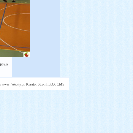
ępny »
on www
:
Webity.pl
,
Kreator Stron
FLOX CMS