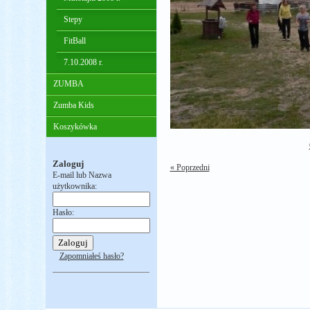
Stepy
FitBall
7.10.2008 r.
ZUMBA
Zumba Kids
Koszykówka
Zaloguj
« Poprzedni
E-mail lub Nazwa
użytkownika:
Hasło:
Zapomniałeś hasło?